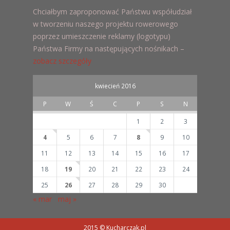
Chciałbym zaproponować Państwu współudział
w tworzeniu naszego projektu rowerowego
poprzez umieszczenie reklamy (logotypu)
Państwa Firmy na następujących nośnikach –
zobacz szczegóły
kwiecień 2016
P
W
Ś
C
P
S
N
1
2
3
4
5
6
7
8
9
10
11
12
13
14
15
16
17
18
19
20
21
22
23
24
25
26
27
28
29
30
« mar
maj »
2015 © Kucharczak.pl