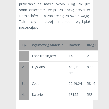
przybranie na masie około 7 kg, ale już
sobie obiecałem, że jak zakończę brevet w
Pomiechówku to zabiorę się za swoją wagę.
Tak czy inaczej marzec wyglądał
następująco
Lp.
Wyszczególnienie
Rower
Biegi
1.
Ilość treningów
14
2
2.
Dystans
439,40
8,98
km
3.
Czas
20:49:24
58:46
4.
Kalorie
13155
538