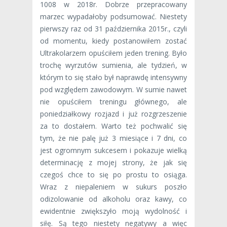
1008 w 2018r. Dobrze przepracowany
marzec wypadałoby podsumować. Niestety
pierwszy raz od 31 października 2015r., czyli
od momentu, kiedy postanowiłem zostać
Ultrakolarzem opuściłem jeden trening. Było
trochę wyrzutów sumienia, ale tydzień, w
którym to się stało był naprawdę intensywny
pod względem zawodowym. W sumie nawet
nie opuściłem treningu głównego, ale
poniedziałkowy rozjazd i już rozgrzeszenie
za to dostałem. Warto też pochwalić się
tym, że nie palę już 3 miesiące i 7 dni, co
jest ogromnym sukcesem i pokazuje wielką
determinację z mojej strony, że jak się
czegoś chce to się po prostu to osiąga.
Wraz z niepaleniem w sukurs poszło
odizolowanie od alkoholu oraz kawy, co
ewidentnie zwiększyło moją wydolność i
siłę. Są tego niestety negatywy a więc