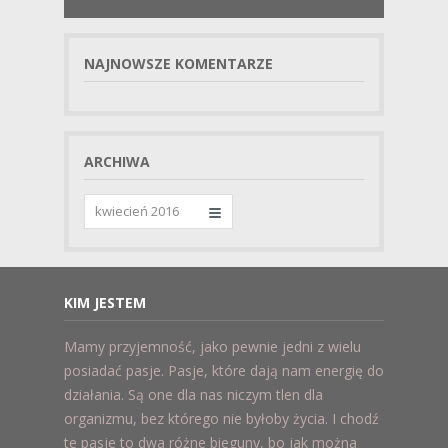
NAJNOWSZE KOMENTARZE
ARCHIWA
Archiwa
KIM JESTEM
Mamy przyjemność, jako pewnie jedni z wielu
posiadać pasje. Pasje, które dają nam energię do
działania. Są one dla nas niczym tlen dla
organizmu, bez którego nie byłoby życia. I chodź
te pasje to dwa różne bieguny, bo jak można