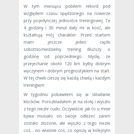
W tym miesiącu pobiłem rekord pod
względem czasu spędzonego na rowerze
przy pojedynczej jednostce treningowej. Te
4 godziny i 30 minut dały mi w kość, ale
kształtują mój charakter. Przed startem
mam jeszcze jeden ciężki
sobotnio/niedzielny trening dłuższy o
godzinę od poprzedniego. Myślę, że
przejechanie około 120 km byłby dobrym
wyczynem i dobrym prognostykiem na start.
W tej chwili cieszę się każdą chwilą i każdym
treningiem
W tygodniu pobawiłem się w składanie
klocków. Porozkładałem je na stolę i wyszło
z tego niezłe cudo. Oczywiście jak to u mnie
bywa musiało on swoje odleżeć zanim
zostało złożone, ale wyszło z tego niezłe
coś… no właśnie coś, co opiszę w kolejnym