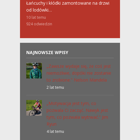
Łańcuchy i kłódki zamontowane na drzwi
od lodówki…
10 lat temu
924
odwiedzin
NAJNOWSZE WPISY
„Zawsze wydaje się, że coś jest
niemożliwe, dopóki nie zostanie
to zrobione.” Nelson Mandela
2 lat temu
„Motywacja jest tym, co
pozwala Ci zacząć. Nawyk jest
tym, co pozwala wytrwać.” Jim
Ryun
4 lat temu